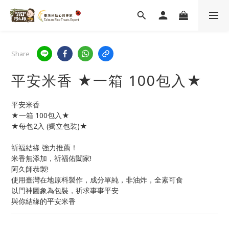
Share
平安米香 ★一箱 100包入★
平安米香
★一箱 100包入★
★每包2入 (獨立包裝)★
祈福結緣 強力推薦！
米香無添加，祈福佑闔家!
阿久師恭製!
使用臺灣在地原料製作，成分單純，非油炸，全素可食
以門神圖象為包裝，祈求事事平安
與你結緣的平安米香