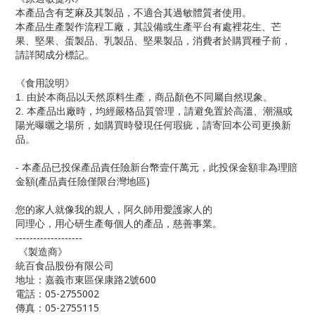
本產品含有芝麻及其製品，不適合其過敏體質者使用。
本產品生產製作流程工廠，其設備或生產平台有處裡花生、芒
果、堅果、蛋製品、乳製品、堅果製品，消費者於購買種子前，
請詳閱成分標記。
《食用說明》
1.
由於本商品以天然原料生產，商品顏色不同屬自然現象。
2.
本產品出廠時，均經嚴格品質管理，請避免置於高溫、潮濕或
陽光曝曬之場所，如購買時發現任何瑕疵，請寄回本公司更換新
品。
-
本產品已投保產品責任險新台幣壹仟萬元，此投保金額非為理賠
(
)
金額
產品責任險僅限台灣地區
您的家人就像我的親人，阿久師用愛護家人的
同理心，用心研生產每個人的產品，慈善事業。
-------------------
《製造商》
統百食品股份有限公司
2
600
地址：嘉義市東區保康路
號
05-2755002
電話：
05-2755115
傳真：