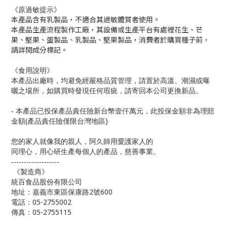
《原過敏提示》
本產品含有乳製品，不適合其過敏體質者使用。
本產品生產流程製作工廠，其設備或生產平台有處裡花生、芒
果、堅果、蛋製品、乳製品、堅果製品，消費者於購買種子前，
請詳閱成分標記。
《食用說明》
本產品出廠時，均避免經嚴格品質管理，請置於高溫、潮濕或曝
曬之場所，如購買時發現任何瑕疵，請寄回本公司更換新品。
-
本產品已投保產品責任險新台幣壹仟萬元，此投保金額非為理賠
(
)
金額
產品責任險僅限台灣地區
您的家人就像我的親人，阿久師用愛護家人的
同理心，用心研生產每個人的產品，慈善事業。
-------------------
《製造商》
統百食品股份有限公司
2
600
地址：嘉義市東區保康路
號
05-2755002
電話：
05-2755115
傳真：