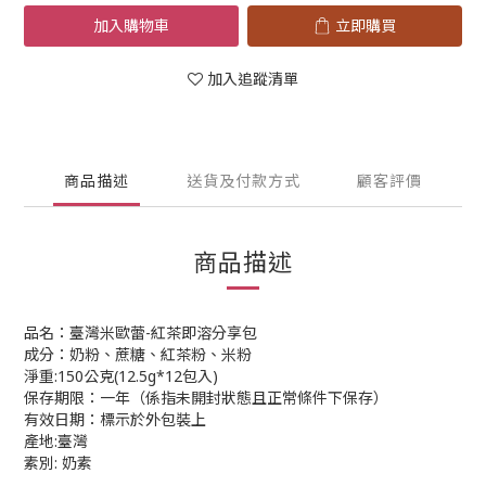
加入購物車
立即購買
加入追蹤清單
商品描述
送貨及付款方式
顧客評價
商品描述
品名：臺灣米歐蕾-紅茶即溶分享包
成分：奶粉、蔗糖、紅茶粉、米粉
淨重:150公克(12.5g*12包入)
保存期限：一年（係指未開封狀態且正常條件下保存）
有效日期：標示於外包裝上
產地:臺灣
素別: 奶素