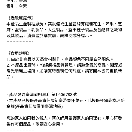
產地：臺灣
素別：全素
《過敏原提示》
本產品生產製程廠房，其設備或生產管線有處理花生、芒果、芝
麻、蛋製品、乳製品、大豆製品、堅果種子製品及含麩質之穀物
及其製品，消費者於購買前，請詳閱成分標示。
------------------
《食用說明》
1.
由於此商品以天然食材製作，商品顏色不同屬自然現象。
2.
本產品出廠時，均經嚴格品質管理，請避免置於高溫、潮溼或
陽光曝曬之場所，如購買時發現任何瑕疵，請寄回本公司更換新
品。
-------------------
-
產品通過臺灣發明專利 第
I 606788
號
-
本產品已投保產品責任險新臺幣壹仟萬元，此投保金額非為理賠
金額
(
產品責任險僅限臺灣地區
)
您的家人如同我的親人，阿久師用愛護家人的同理心，用心研發
製作每個產品，敬請安心食用。
-------------------