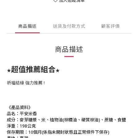
加入追蹤清單
商品描述
送貨及付款方式
顧客評價
商品描述
超值推薦組合
★
★
祈福結緣 強力推薦 !
《產品資料》
品名：平安米香
成分：麥芽糖漿、米、植物油(棕櫚油、硬質棕油)、蔗糖、食鹽
淨重：198公克
保存期限：10個月
(
係指未開封狀態且正常條件下保存
)