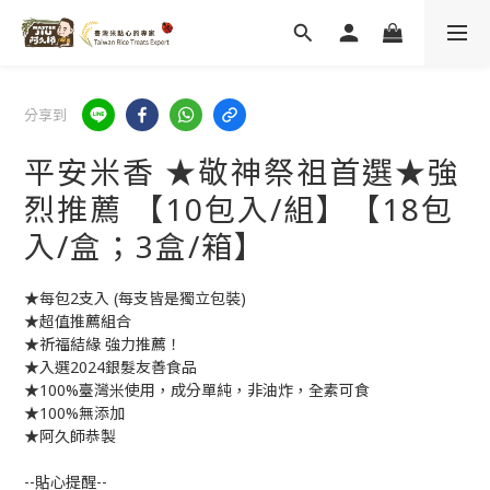
分享到
平安米香 ★敬神祭祖首選★強
烈推薦 【10包入/組】【18包
入/盒；3盒/箱】
★每包2支入 (每支皆是獨立包裝)
★超值推薦組合
★祈福結緣 強力推薦！
★入選2024銀髮友善食品
★100%臺灣米使用，成分單純，非油炸，全素可食
★100%無添加
★阿久師恭製
--貼心提醒-- 