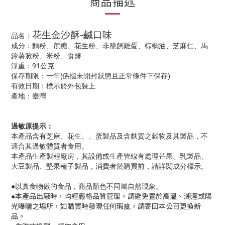
商品描述
-
花生金沙酥
鹹口味
品名：
成分：麵粉、蔗糖、花生粉、非籠飼雞蛋、棕櫚油、芝麻仁、馬
鈴薯澱粉、米粉、食鹽
91
淨重：
公克
(
)
保存期限：一年
係指未開封狀態且正常條件下保存
有效日期：標示於外包裝上
產地：臺灣
過敏原提示：
本產品含有芝麻、花生、、蛋製品及含麩質之穀物及其製品，不
適合其過敏體質者食用。
本產品生產製程廠房，其設備或生產管線有處理芒果、乳製品、
大豆製品、堅果種子製品，消費者於購買前，請詳閱成分標示。
●以真食物做的食品，商品顏色不同屬自然現象。
本產品出廠時，均經嚴格品質管理，請避免置於高溫、潮溼或陽
●
光曝曬之場所，如購買時發現任何瑕疵，請寄回本公司更換新
品。