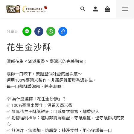
分享到
花生金沙酥
濃郁花生 × 滿滿蛋香 × 臺灣米的完美融合！
讓你一口咬下，驚豔整個味蕾的層次感～
選用100%臺灣米製作、非籠飼雞蛋與香濃花生，
每一口都酥香濃郁、綿密滑順！
💡 為什麼選擇「花生金沙酥」？
✅ 100%臺灣米製作：保留天然米香
✅ 醇厚花生＋酥脆餅身：口感層次豐富，鹹香迷人
✅ 動物福利標章：選用非籠飼雞蛋，守護雞隻，也守護你我的安
心
✅ 無油炸、無添加、防腐劑：純淨食材，用心守護每一口