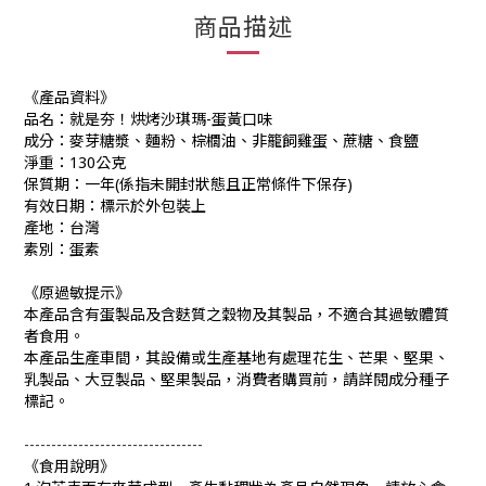
商品描述
《產品資料》
品名：就是夯！烘烤沙琪瑪-蛋黃口味
成分：麥芽糖漿、麵粉、棕櫚油、非籠飼雞蛋、蔗糖、食鹽
淨重：130公克
保質期：一年(係指未開封狀態且正常條件下保存)
有效日期：標示於外包裝上
產地：台灣
素別
：蛋素
《原過敏提示》
本產品含有蛋製品及含麩質之穀物及其製品，不適合其過敏體質
者食用。
本產品生產車間，其設備或生產基地有處理花生、芒果、堅果、
乳製品、大豆製品、堅果製品，消費者購買前，請詳閱成分種子
標記。
---------------------------------
《食用說明》