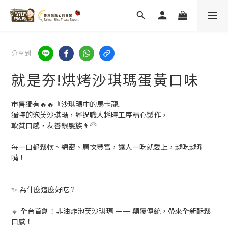
分享到
就是夯!烘烤沙琪瑪蛋黃口味
市售獨有🔥🔥『沙琪瑪中的馬卡龍』
獨特的泡芙沙琪瑪，經過職人耗時工序精心製作，
軟質口感，友善銀髮族👨‍🦳
每一口都鬆軟、綿密、層次豐富，讓人一吃就愛上，越吃越涮
嘴！
✨ 為什麼這麼好吃？
🔸 全台首創！非油炸泡芙沙琪瑪 —— 顛覆傳統，帶來全新酥鬆
口感！