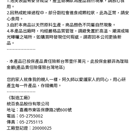
1.泡芙表面有麥芽成型，產生黏稠狀為產品自然現象，請放心食
用。
2.因熟成乾燥過程中，部分穀粒會進食成顆粒狀，此為正常，請安
心食用。
3.由於本商品以天然原料生產，商品顏色不同屬自然現象。
4.本產品出廠時，均經嚴格品質管理，請避免置於高溫、潮濕或陽
光曝曬之場所，如購買時發現任何瑕疵，請寄回本公司更換新
品。
-------------------
- 本產品已投保產品責任險新台幣壹仟萬元，此投保金額非為理賠
金額(產品責任險僅限台灣地區)
您的家人就像我的親人一樣，阿久師以愛護家人的同心，用心研
產生每一件產品，存錢備用。
-------------------
《製造工廠》
統百食品股份有限公司
地址：嘉義市東區保康路2號600號
電話：05-2755002
傳真：05-2755115
工廠登記證：20000025