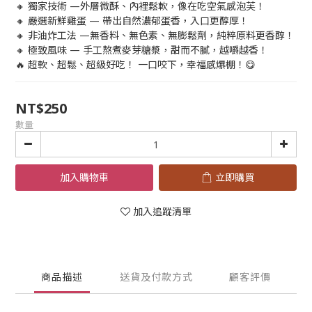
🔸 獨家技術 —外層微酥、內裡鬆軟，像在吃空氣感泡芙！
🔸 嚴選新鮮雞蛋 — 帶出自然濃郁蛋香，入口更醇厚！
🔸 非油炸工法 —無香料、無色素、無膨鬆劑，純粹原料更香醇！
🔸 極致風味 — 手工熬煮麥芽糖漿，甜而不膩，越嚼越香！
🔥 超軟、超鬆、超級好吃！ 一口咬下，幸福感爆棚！😋
NT$250
數量
加入購物車
立即購買
加入追蹤清單
商品描述
送貨及付款方式
顧客評價