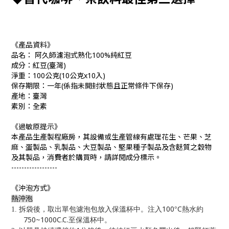
《產品資料》
品名：
阿久師濾泡式熟化100%純紅豆
成分：紅豆
(
臺灣
)
淨重：
100
公克
(10
公克
x10
入
)
保存期限：一年
(
係指未開封狀態且正常條件下保存
)
產地：臺灣
素別：全素
《過敏原提示》
本產品生產製程廠房，其設備或生產管線有處理花生、芒果、芝
麻、蛋製品、乳製品、大豆製品、堅果種子製品及含麩質之穀物
及其製品，消費者於購買時，請詳閱成分標示。
------------------
《沖泡方式》
熱沖泡
100
C
1.
拆袋後，取出單包濾泡包放入保溫杯中。注入
°
熱水約
750~1000C.C.
至保溫杯中。