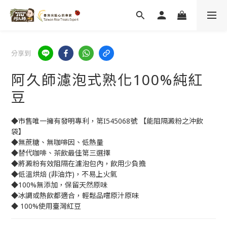
分享到
阿久師濾泡式熟化100%純紅
豆
◆市售唯一擁有發明專利，第I545068號 【能阻隔澱粉之沖飲
袋】
◆無蔗糖、無咖啡因、低熱量
◆替代咖啡、茶飲最佳第三選擇
◆將澱粉有效阻隔在濾泡包內，飲用少負擔
◆低溫烘焙 (非油炸)，不易上火氣
◆100%無添加，保留天然原味
◆冰調或熱飲都適合，輕鬆品嚐原汁原味
◆ 100%使用臺灣紅豆