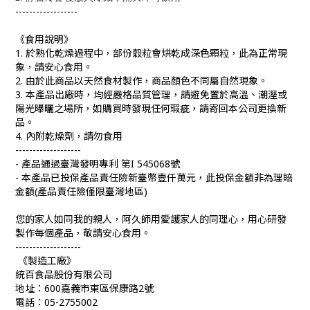
------------------
《食用說明》
1.
於熟化乾燥過程中，部份穀粒會烘乾成深色顆粒，此為正常現
象，請安心食用。
2.
由於此商品以天然食材製作，商品顏色不同屬自然現象。
3.
本產品出廠時，均經嚴格品質管理，請避免置於高溫、潮溼或
陽光曝曬之場所，如購買時發現任何瑕疵，請寄回本公司更換新
品。
4.
內附乾燥劑，請勿食用
-------------------
-
產品通過臺灣發明專利 第
I 545068
號
-
本產品已投保產品責任險新臺幣壹仟萬元，此投保金額非為理賠
金額
(
產品責任險僅限臺灣地區
)
您的家人如同我的親人，阿久師用愛護家人的
同理心，用心研發
製作每個產品，敬請安心食用。
-------------------
《製造工廠》
統百食品股份有限公司
地址：
600
嘉義市東區保康路
2
號
電話：
05-2755002