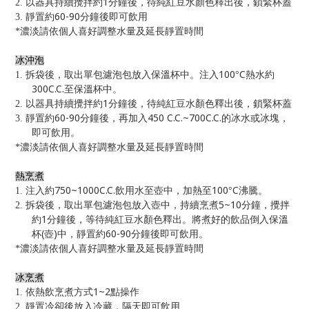
1
2.
以器具持續攪拌約
分鐘後，待純紅豆水顏色釋出後，鎖緊杯蓋
60-90
3.
靜置約
分鐘後即可飲用
*
濃淡請依個人喜好調整水量及延長靜置時間
冰沖泡
100
C
1.
拆袋後，取出單包濾泡包放入保溫杯中。注入
°
熱水約
300C.C.
至保溫杯中。
1
2.
以器具持續攪拌約
分鐘後，待純紅豆水顏色釋出後，鎖緊杯蓋
60-90
450 C.C.~700C.C.
3.
靜置約
分鐘後，再加入
的冰水或冰塊，
即可飲用。
*
濃淡請依個人喜好調整水量及延長靜置時間
熱烹煮
750~1000C.C.
100
C
1.
注入約
飲用水至壺中，加熱至
°
沸騰。
5~10
2.
拆袋後，取出單包濾泡包放入壺中，持續烹煮
分鐘，攪拌
1
約
分鐘後，等待純紅豆水顏色釋出。將煮好的飲品倒入保溫
(
)
60-90
杯
壺
中，靜置約
分鐘後即可飲用。
*
濃淡請依個人喜好調整水量及延長靜置時間
冰烹煮
1~2
1.
依熱飲烹煮方式
點操作
2.
靜置冷卻後放入冷藏，隔天即可飲用